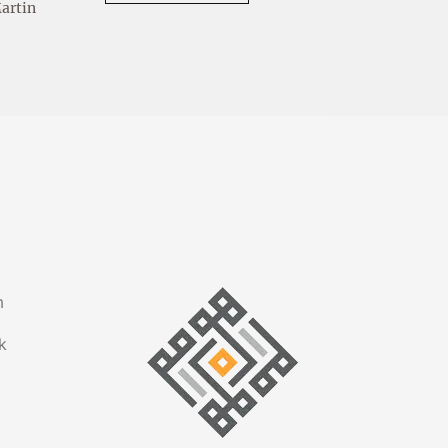
Martin
m
k