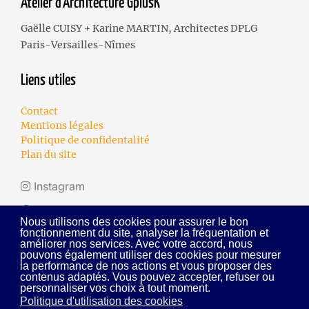
Atelier d’Architecture GplusK
Gaëlle CUISY + Karine MARTIN, Architectes DPLG
Paris-Versailles-Nîmes
Liens utiles
Contact
Mentions légales
Politique de confidentalité
Plan du site
Instagram
Facebook
Nous utilisons des cookies pour assurer le bon
fonctionnement du site, analyser la fréquentation et
Linkedin
améliorer nos services. Avec votre accord, nous
pouvons également utiliser des cookies pour mesurer
la performance de nos actions et vous proposer des
contenus adaptés. Vous pouvez accepter, refuser ou
personnaliser vos choix à tout moment.
Politique d'utilisation des cookies