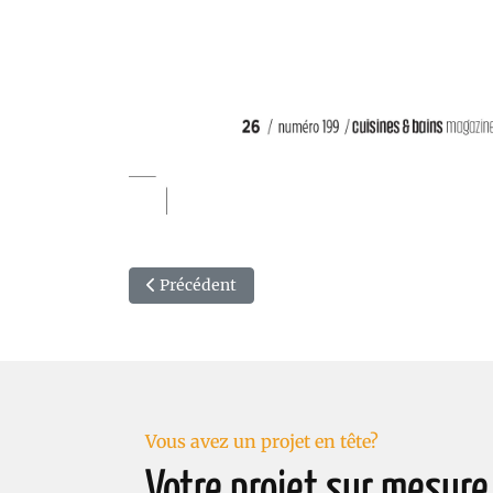
Article précédent : Publication dans Fashion 
Précédent
Vous avez un projet en tête?
Votre projet sur mesure